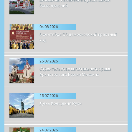
Внимание! Изменение в расписании
богослужений.
04.08.2026
6 сентября Общемосковский крестный
ход
26.07.2026
Строительство капитального храма
Архистратига Божия Михаила
25.07.2026
День Крещения Руси
24.07.2026