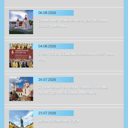
06.08.2026
Внимание! Изменение в расписании
богослужений.
04.08.2026
6 сентября Общемосковский крестный
ход
26.07.2026
Строительство капитального храма
Архистратига Божия Михаила
25.07.2026
День Крещения Руси