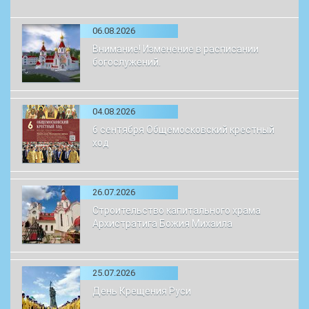
06.08.2026
Внимание! Изменение в расписании
богослужений.
04.08.2026
6 сентября Общемосковский крестный
ход
26.07.2026
Строительство капитального храма
Архистратига Божия Михаила
25.07.2026
День Крещения Руси