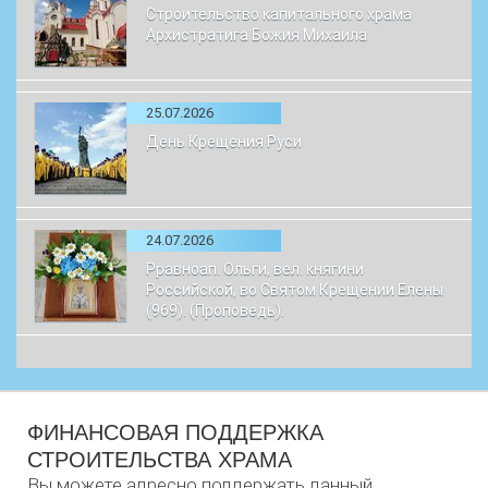
Строительство капитального храма
Архистратига Божия Михаила
25.07.2026
День Крещения Руси
24.07.2026
Рравноап. Ольги, вел. княгини
Российской, во Святом Крещении Елены
(969). (Проповедь).
ФИНАНСОВАЯ ПОДДЕРЖКА
СТРОИТЕЛЬСТВА ХРАМА
Вы можете адресно поддержать данный