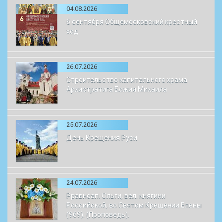
04.08.2026
6 сентября Общемосковский крестный
ход
26.07.2026
Строительство капитального храма
Архистратига Божия Михаила
25.07.2026
День Крещения Руси
24.07.2026
Рравноап. Ольги, вел. княгини
Российской, во Святом Крещении Елены
(969). (Проповедь).