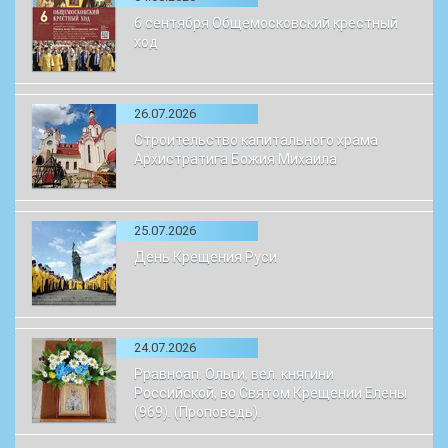
6 сентября Общемосковский крестный
ход
26.07.2026
Строительство капитального храма
Архистратига Божия Михаила
25.07.2026
День Крещения Руси
24.07.2026
Рравноап. Ольги, вел. княгини
Российской, во Святом Крещении Елены
(969). (Проповедь).