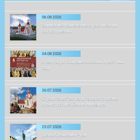
06.08.2026
Внимание! Изменение в расписании
богослужений.
04.08.2026
6 сентября Общемосковский крестный
ход
26.07.2026
Строительство капитального храма
Архистратига Божия Михаила
25.07.2026
День Крещения Руси