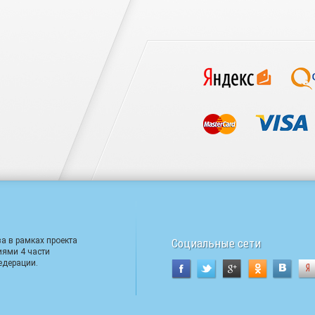
а в рамках проекта
Социальные сети
иями 4 части
едерации.