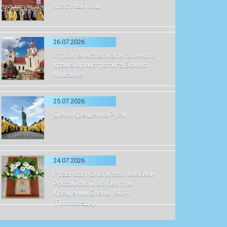
крестный ход
26.07.2026
Строительство капитального
храма Архистратига Божия
Михаила
25.07.2026
День Крещения Руси
24.07.2026
Рравноап. Ольги, вел. княгини
Российской, во Святом
Крещении Елены (969).
(Проповедь).