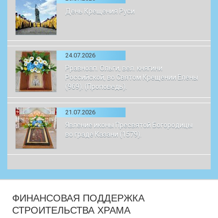
День Крещения Руси
24.07.2026
Рравноап. Ольги, вел. княгини
Российской, во Святом Крещении Елены
(969). (Проповедь).
21.07.2026
Явление иконы Пресвятой Богородицы
во граде Казани (1579).
ФИНАНСОВАЯ ПОДДЕРЖКА
СТРОИТЕЛЬСТВА ХРАМА