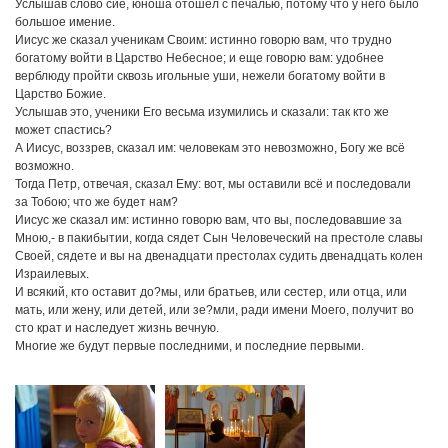
Услышав слово сие, юноша отошел с печалью, потому что у него было
большое имение.
Иисус же сказал ученикам Своим: истинно говорю вам, что трудно
богатому войти в Царство Небесное; и еще говорю вам: удобнее
верблюду пройти сквозь игольные уши, нежели богатому войти в
Царство Божие.
Услышав это, ученики Его весьма изумились и сказали: так кто же
может спастись?
А Иисус, воззрев, сказал им: человекам это невозможно, Богу же всё
возможно.
Тогда Петр, отвечая, сказал Ему: вот, мы оставили всё и последовали
за Тобою; что же будет нам?
Иисус же сказал им: истинно говорю вам, что вы, последовавшие за
Мною,- в пакибытии, когда сядет Сын Человеческий на престоле славы
Своей, сядете и вы на двенадцати престолах судить двенадцать колен
Израилевых.
И всякий, кто оставит до?мы, или братьев, или сестер, или отца, или
мать, или жену, или детей, или зе?мли, ради имени Моего, получит во
сто крат и наследует жизнь вечную.
Многие же будут первые последними, и последние первыми.