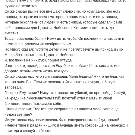
Говорят Ему ученики Его: если такова обязанность человека к жене, то
лучше не жениться.
Он же сказал им: не все вмещают слово сие, но кому дано, ибо есть
скопцы, которые из чрева матернего родились так; и есть скопцы,
которые оскоплены от людей; и есть скопцы, которые сделали сами
себя скопцами для Царства Небесного. Кто может вместить, да
вместит.
Тогда приведены были к Нему дети, чтобы Он возложил на них руки и
помолился; ученики же возбраняли им.
Но Иисус сказал: пустите детей и не препятствуйте им приходить ко
Мне, ибо таковых есть Царство Небесное.
И, возложив на них руки, пошел оттуда.
И вот, некто, подойдя, сказал Ему: Учитель благий! что сделать мне
доброго, чтобы иметь жизнь вечную?
Он же сказал ему: что ты называешь Меня благим? Никто не благ, как
только один Бог. Если же хочешь войти в жизнь вечную, соблюди
заповеди.
Говорит Ему: какие? Иисус же сказал: не убивай; не прелюбодействуй;
не кради; не лжесвидетельствуй; почитай отца и мать; и: люби
ближнего твоего, как самого себя.
Юноша говорит Ему: всё это сохранил я от юности моей; чего еще
недостает мне?
Иисус сказал ему: если хочешь быть совершенным, пойди, продай
имение твое и раздай нищим; и будешь иметь сокровище на небесах; и
приходи и следуй за Мною.