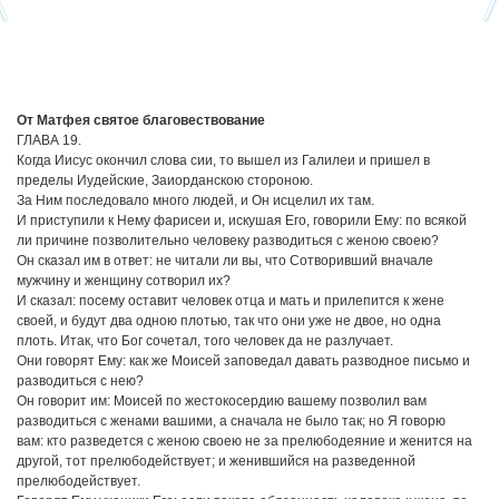
От Матфея святое благовествование
ГЛАВА 19.
Когда Иисус окончил слова сии, то вышел из Галилеи и пришел в
пределы Иудейские, Заиорданскою стороною.
За Ним последовало много людей, и Он исцелил их там.
И приступили к Нему фарисеи и, искушая Его, говорили Ему: по всякой
ли причине позволительно человеку разводиться с женою своею?
Он сказал им в ответ: не читали ли вы, что Сотворивший вначале
мужчину и женщину сотворил их?
И сказал: посему оставит человек отца и мать и прилепится к жене
своей, и будут два одною плотью, так что они уже не двое, но одна
плоть. Итак, что Бог сочетал, того человек да не разлучает.
Они говорят Ему: как же Моисей заповедал давать разводное письмо и
разводиться с нею?
Он говорит им: Моисей по жестокосердию вашему позволил вам
разводиться с женами вашими, а сначала не было так; но Я говорю
вам: кто разведется с женою своею не за прелюбодеяние и женится на
другой, тот прелюбодействует; и женившийся на разведенной
прелюбодействует.